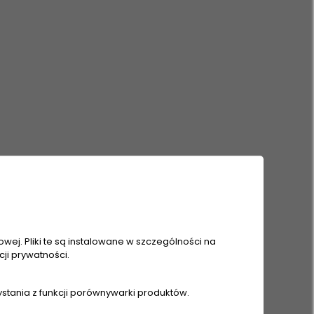
nie i
anie
wej. Pliki te są instalowane w szczególności na
ji prywatności.
a
ystania z funkcji porównywarki produktów.
 THOMAS