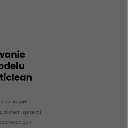
wanie
odelu
ticlean
 model Aqua+
 z pilotem, sprawdź
 sparować go z