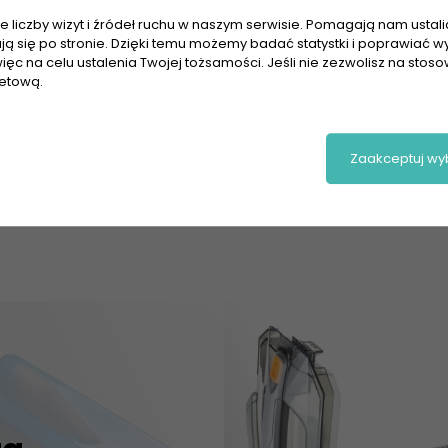
 liczby wizyt i źródeł ruchu w naszym serwisie. Pomagają nam ustalić,
Rozpakowanie i przyg
ają się po stronie. Dzięki temu możemy badać statystki i poprawiać w
ięc na celu ustalenia Twojej tożsamości. Jeśli nie zezwolisz na stos
odkurzacza piorąceg
netową.
CZYTAJ DALEJ
Zaakceptuj wy