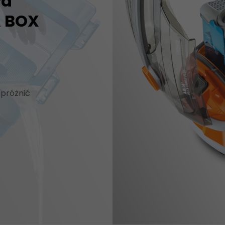
ra
 BOX
opróżnić