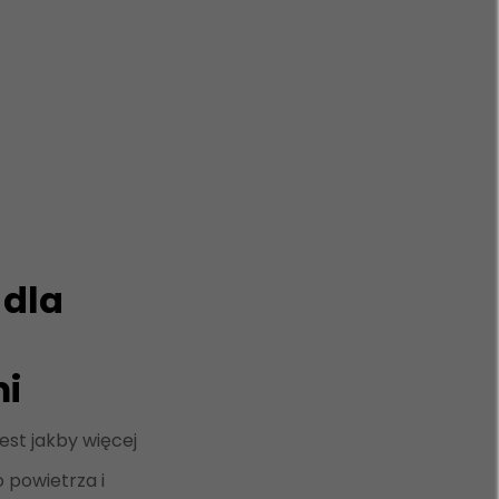
 dla
mi
st jakby więcej
o powietrza i