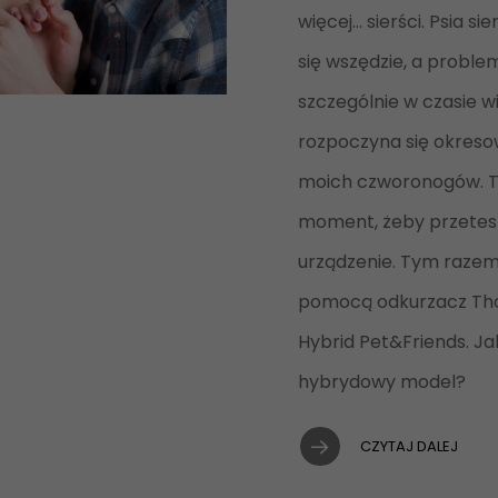
więcej... sierści. Psia s
się wszędzie, a problem
szczególnie w czasie wio
rozpoczyna się okreso
moich czworonogów. T
moment, żeby przete
urządzenie. Tym razem
pomocą odkurzacz Th
Hybrid Pet&Friends. Jak
hybrydowy model?
CZYTAJ DALEJ