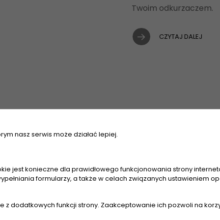
Twoim odkurzaczem.
CZYTAJ DALEJ
órym nasz serwis może działać lepiej.
Rozpakowa
przygotow
kie jest konieczne dla prawidłowego funkcjonowania strony interneto
ypełniania formularzy, a także w celach związanych ustawieniem opc
odkurzacz
nie z dodatkowych funkcji strony. Zaakceptowanie ich pozwoli na korz
piorącego