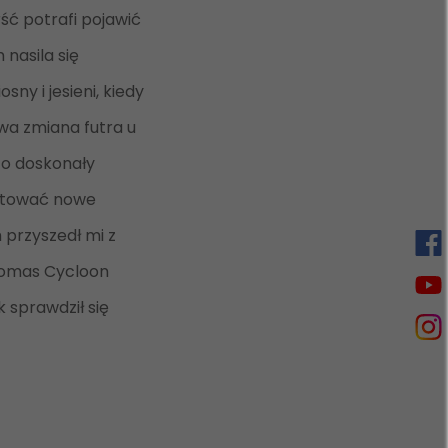
ierść potrafi pojawić
 nasila się
sny i jesieni, kiedy
wa zmiana futra u
o doskonały
stować nowe
 przyszedł mi z
omas Cycloon
 sprawdził się