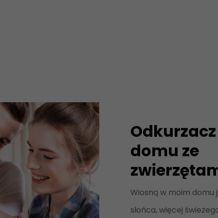
Odkurzacz
domu ze
zwierzęta
Wiosną w moim domu je
słońca, więcej świeżeg