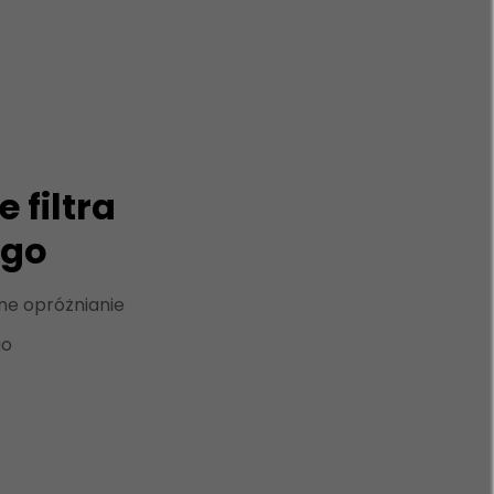
 filtra
ego
ne opróżnianie
go