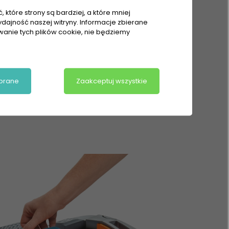
 które strony są bardziej, a które mniej
otowanie
ydajność naszej witryny. Informacje zbierane
owanie tych plików cookie, nie będziemy
o THOMAS
brane
Zaakceptuj wszystkie