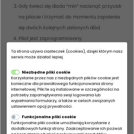
Gdy świeci się dioda “min” nacisnąć przycisk
na pilocie i trzymać do momentu zapalenia
się dwóch kolejnych zielonych diód.
Pilot jest zaprogramowany.
Ta strona używa ciasteczek (cookies), dzięki którym nasz
serwis może działać lepiej.
Niezbędne pliki cookie
Korzystanie przez nas z niezbędnych plików cookie jest
konieczne dla prawidłowego funkcjonowania strony
internetowej. Pliki te są instalowane w szczególności na
potrzeby zapamiętywania sesji logowania lub
wypełniania formularzy, a także w celach związanych
ustawieniem opcji prywatności.
Funkcjonalne pliki cookie
Funkcjonalne pliki cookie umożliwiają korzystanie z
dodatkowych funkcji strony. Zaakceptowanie ich pozwoli