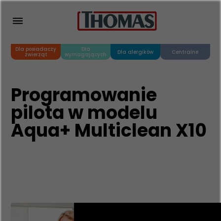
Dla posiadaczy
Dla
Dla alergików
Centralne
zwierząt
wymagających
Programowanie
pilota w modelu
Aqua+ Multiclean X10