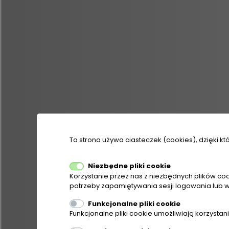
Ta strona używa ciasteczek (cookies), dzięki kt
Niezbędne pliki cookie
Korzystanie przez nas z niezbędnych plików coo
SZCZEGÓŁY
potrzeby zapamiętywania sesji logowania lub w
Funkcjonalne pliki cookie
Funkcjonalne pliki cookie umożliwiają korzysta