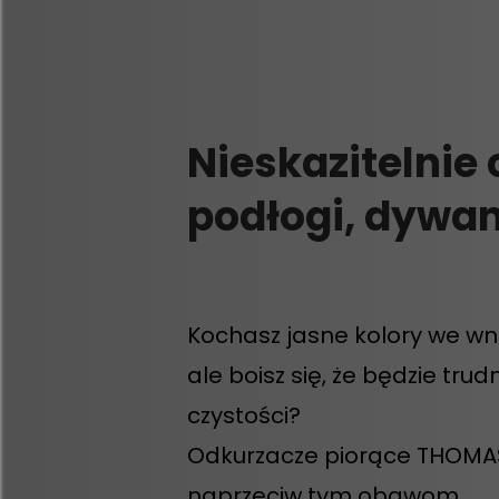
Nieskazitelnie 
podłogi, dywany
Kochasz jasne kolory we wn
ale boisz się, że będzie tru
czystości?
Odkurzacze piorące THOM
naprzeciw tym obawom.