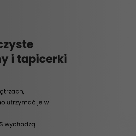
czyste
 i tapicerki
ętrzach,
dno utrzymać je w
AS wychodzą