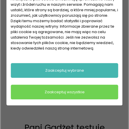
PLUS - prezentacja
wizyt i źródeł ruchu w naszym serwisie. Pomagają nam
ustalić, które strony są bardziej, a które mniej popularne, i
odkurzacza
zrozumieć, jak użytkownicy poruszają się po stronie.
Dzięki temu możemy badać statystki i poprawiać
wydajność naszej witryny. Informacje zbierane przez te
pliki cookie są agregowane, nie mają więc na celu
ustalenia Twojej tożsamości. Jeśli nie zezwolisz na
stosowanie tych plików cookie, nie będziemy wiedzieć,
kiedy odwiedziłeś naszą stronę internetową.
Zaakceptuj wybrane
Zaakceptuj wszystkie
Pani Gadżet testuje