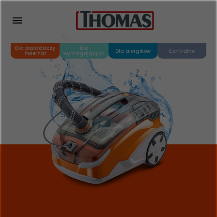
Dla posiadaczy
Dla
Dla alergików
Centralne
zwierząt
wymagających