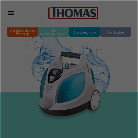
Dla posiadaczy
Dla
Dla alergików
Centralne
zwierząt
wymagających