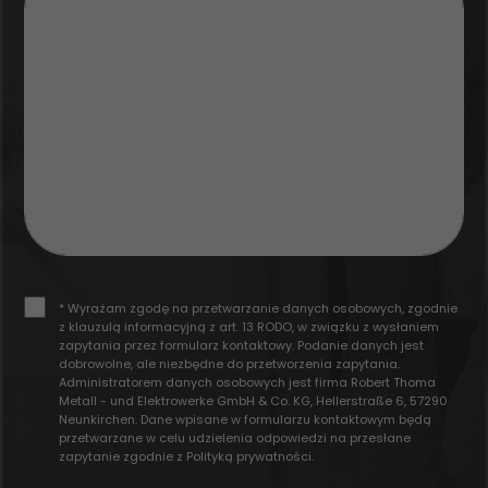
* Wyrażam zgodę na przetwarzanie danych osobowych, zgodnie
z klauzulą informacyjną z art. 13 RODO, w związku z wysłaniem
zapytania przez formularz kontaktowy. Podanie danych jest
dobrowolne, ale niezbędne do przetworzenia zapytania.
Administratorem danych osobowych jest firma Robert Thoma
Metall - und Elektrowerke GmbH & Co. KG, Hellerstraße 6, 57290
Neunkirchen. Dane wpisane w formularzu kontaktowym będą
przetwarzane w celu udzielenia odpowiedzi na przesłane
zapytanie zgodnie z
Polityką prywatności
.