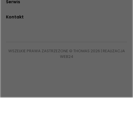
Serwis
Kontakt
WSZELKIE PRAWA ZASTRZEŻONE © THOMAS 2026 | REALIZACJA
WEB24