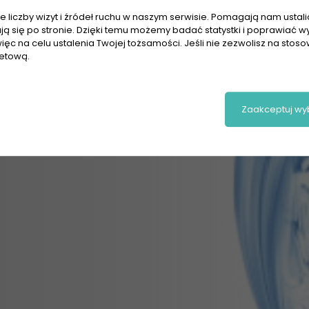
 liczby wizyt i źródeł ruchu w naszym serwisie. Pomagają nam ustalić,
ają się po stronie. Dzięki temu możemy badać statystki i poprawiać w
ięc na celu ustalenia Twojej tożsamości. Jeśli nie zezwolisz na stos
netową.
Zaakceptuj wy