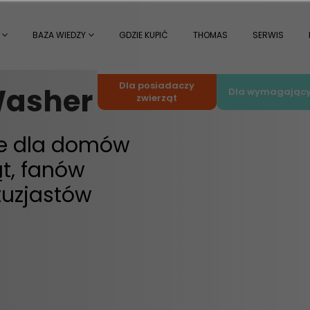
BAZA WIEDZY
GDZIE KUPIĆ
THOMAS
SERWIS
Dla posiadaczy
Washer
Dla wymagając
zwierząt
ie dla domów
t, fanów
tuzjastów